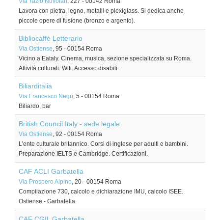
Via Tazio Nuvolari
, 227
-
00142
Roma
Lavora con pietra, legno, metalli e plexiglass. Si dedica anche
piccole opere di fusione (bronzo e argento).
Bibliocaffè Letterario
Via Ostiense
, 95
-
00154
Roma
Vicino a Eataly. Cinema, musica, sezione specializzata su Roma.
Attività culturali. Wifi. Accesso disabili.
Biliarditalia
Via Francesco Negri
, 5
-
00154
Roma
Biliardo, bar
British Council Italy - sede legale
Via Ostiense
, 92
-
00154
Roma
L’ente culturale britannico. Corsi di inglese per adulti e bambini.
Preparazione IELTS e Cambridge. Certificazioni.
CAF ACLI Garbatella
Via Prospero Alpino
, 20
-
00154
Roma
Compilazione 730, calcolo e dichiarazione IMU, calcolo ISEE.
Ostiense - Garbatella.
CAF CGIL Garbatella