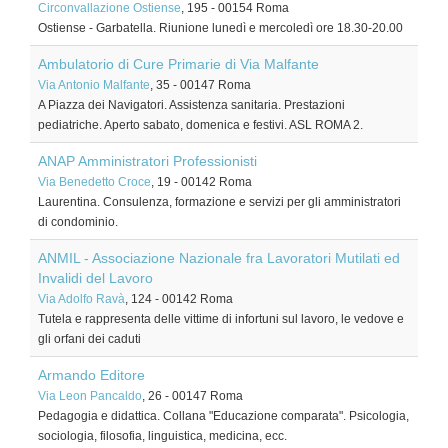
Circonvallazione Ostiense
, 195
-
00154
Roma
Ostiense - Garbatella. Riunione lunedì e mercoledì ore 18.30-20.00
Ambulatorio di Cure Primarie di Via Malfante
Via Antonio Malfante
, 35
-
00147
Roma
A Piazza dei Navigatori. Assistenza sanitaria. Prestazioni
pediatriche. Aperto sabato, domenica e festivi. ASL ROMA 2.
ANAP Amministratori Professionisti
Via Benedetto Croce
, 19
-
00142
Roma
Laurentina. Consulenza, formazione e servizi per gli amministratori
di condominio.
ANMIL - Associazione Nazionale fra Lavoratori Mutilati ed
Invalidi del Lavoro
Via Adolfo Ravà
, 124
-
00142
Roma
Tutela e rappresenta delle vittime di infortuni sul lavoro, le vedove e
gli orfani dei caduti
Armando Editore
Via Leon Pancaldo
, 26
-
00147
Roma
Pedagogia e didattica. Collana "Educazione comparata". Psicologia,
sociologia, filosofia, linguistica, medicina, ecc.