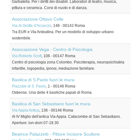
Garbatella. Per i diritti dei disabili. Laboratori di teatro, musica,
pittura e ceramica. Corsi di nuoto e di danza.
Associazione Ottavo Colle
Via di Grotte d'Arcaccio
, 148
-
00142
Roma
Tra EUR e VIa Ardeatina. Per un modello di sviluppo urbano
sostenibile.
Associazione Vega - Centro di Psicologia
Via Roberto Scott
, 106
-
00147
Roma
Centro di psicologia zona Colombo. Psicoterapia, neuropsichiatria
infantile, logopedia, ipnosi, mediazione familiare.
Basilica di S.Paolo fuori le mura
Piazzale di S. Paolo
, 1
-
00146
Roma
Ostiense. Una delle 4 basiliche papali di Roma.
Basilica di San Sebastiano fuori le mura
Via Appia Antica
, 136
-
00146
Roma
Al IV Miglio dell'antica Via Appia. Catacombe di San Sebastiano.
Aperture: lun-dom 07-18.30
Beatrice Palazzetti - Pittore Incisore Scultore