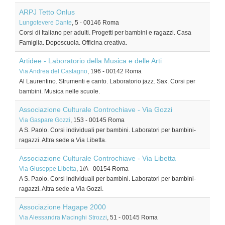
ARPJ Tetto Onlus
Lungotevere Dante
, 5
-
00146
Roma
Corsi di Italiano per adulti. Progetti per bambini e ragazzi. Casa
Famiglia. Doposcuola. Officina creativa.
Artidee - Laboratorio della Musica e delle Arti
Via Andrea del Castagno
, 196
-
00142
Roma
Al Laurentino. Strumenti e canto. Laboratorio jazz. Sax. Corsi per
bambini. Musica nelle scuole.
Associazione Culturale Controchiave - Via Gozzi
Via Gaspare Gozzi
, 153
-
00145
Roma
A S. Paolo. Corsi individuali per bambini. Laboratori per bambini-
ragazzi. Altra sede a Via Libetta.
Associazione Culturale Controchiave - Via Libetta
Via Giuseppe Libetta
, 1/A
-
00154
Roma
A S. Paolo. Corsi individuali per bambini. Laboratori per bambini-
ragazzi. Altra sede a Via Gozzi.
Associazione Hagape 2000
Via Alessandra Macinghi Strozzi
, 51
-
00145
Roma