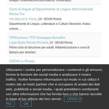
disagio. Riabilitazione psichiatrica. Ortoterapia.
Corsi di lingue al Dipartimento di Lingue dell'Università
Roma Tre
Via Valco di S. Paolo
, 19
-
00146
Roma
Dipartimento di Lingue, Letterature e Culture Straniere. Arabo,
cinese, ...
CPIA presso ITIS Giuseppe Armellini
Largo Beato Placido Riccardi
, 13
-
00146
Roma
Primo ciclo di istruzione per adulti. Alfabetizzazione e corsi di
italiano per stranieri.
CSOA La Strada
Via Francesco Passino
, 24
-
00154
Roma
Utilizziamo i cookie per personalizzare i contenuti e gli annunci,
Alla Garbatella. Distrutto recentemente da un incendio doloso.
fornire le funzioni dei social media e analizzare il nostro
Campagna per la ricostruzione.
traffico. Inoltre forniamo informazioni sul modo in cui utilizzi il
nostro sito ai nostri partner che si occupano di analisi dei dati
Demon Star
web, pubblicità e social media, i quali potrebbero combinarle
Via Gaspare Gozzi
, 105-107
-
00145
Roma
con altre informazioni che hai fornito loro o che hanno raccolto
Fumetti, gadget, poster
in base al tuo utilizzo dei loro servizi.
LEGGI DI
Dr. Emanuele Luciani - Fisioterapista e Osteopata
PIÙ
OK
Via Luigi Perna
, 51
-
00142
Roma