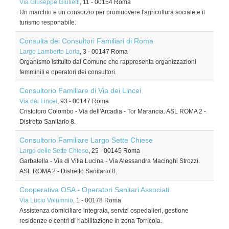
Via Giuseppe Giulietti
, 11
-
00154
Roma
Un marchio e un consorzio per promuovere l'agricoltura sociale e il
turismo responabile.
Consulta dei Consultori Familiari di Roma
Largo Lamberto Loria
, 3
-
00147
Roma
Organismo istituito dal Comune che rappresenta organizzazioni
femminili e operatori dei consultori.
Consultorio Familiare di Via dei Lincei
Via dei Lincei
, 93
-
00147
Roma
Cristoforo Colombo - Via dell'Arcadia - Tor Marancia. ASL ROMA 2 -
Distretto Sanitario 8.
Consultorio Familiare Largo Sette Chiese
Largo delle Sette Chiese
, 25
-
00145
Roma
Garbatella - Via di Villa Lucina - Via Alessandra Macinghi Strozzi.
ASL ROMA 2 - Distretto Sanitario 8.
Cooperativa OSA - Operatori Sanitari Associati
Via Lucio Volumnio
, 1
-
00178
Roma
Assistenza domiciliare integrata, servizi ospedalieri, gestione
residenze e centri di riabilitazione in zona Torricola.