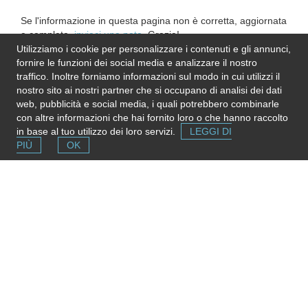
Se l'informazione in questa pagina non è corretta, aggiornata
e completa,
inviaci una nota
. Grazie!
Please note
: We do not represent the above
Utilizziamo i cookie per personalizzare i contenuti e gli annunci,
organization/service: send any inquiry or complaint directly to
fornire le funzioni dei social media e analizzare il nostro
it. Please do not send us CVs or applications!
traffico. Inoltre forniamo informazioni sul modo in cui utilizzi il
nostro sito ai nostri partner che si occupano di analisi dei dati
web, pubblicità e social media, i quali potrebbero combinarle
con altre informazioni che hai fornito loro o che hanno raccolto
in base al tuo utilizzo dei loro servizi.
LEGGI DI
PIÙ
OK
Segnala una risorsa
Se conosci strutture e servizi utili puoi inserirli gratuitamente
contribuendo ad ampliare la mappa delle risorse.
Aggiungi ora