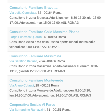
Consultorio Familiare Bravetta
Via della Consolata
, 52
-
00164
Roma
Consultorio in zona Bravetta. Adulti: lun.-ven. 8:30-13:30, gio. 15:00-
17::00. Adolescenti: mar. 15:00-17:00. ASL ROMA 3
Consultorio Familiare Colle Massimo-Pisana
Largo Ludovico Quaroni
, 4
-
00163
Roma
Consultorio vicino a via della Pisana aperto lunedì, mercoledì e
venerdì ore 8:00-14:00. ASL ROMA 3.
Consultorio Familiare Massimina
Via Serafino Belfanti
, 76/A
-
00166
Roma
Consultorio in zona Massimina. aperto dal lunedì al venerdì 8:30-
13:30, giovedì 15:00-17:00. ASL ROMA 3.
Consultorio Familiare Monteverde
Via Arturo Colautti
, 28
-
00152
Roma
Consultorio in zona Monteverde Adulti: lun.-ven. 8:30-13:30,
lun.14:30-17.00. Adolescenti: lun. 14:30-17:00. ASL ROMA 3
Cooperativa Sociale Al Parco
Via Bernardino Ramazzini
, 31
-
00151
Roma