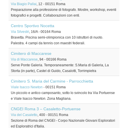
Via Biagio Pallai
, 12
-
00151
Roma
Preparazione alla professione di fotografo. Mostre, workshop, eventi
fotografici e progetti. Collaborazioni con enti.
Centro Sportivo Nocetta
Via Silvestri
, 16/A
-
00164
Roma
Bravetta. Piscina semi-olimpionica con 10 istruttori di nuoto.
Palestra. 4 campi da tennis con maestri federali.
Cimitero di Maccarese
Via di Maccarese
, 94
-
00166
Roma
Serve Ponte Galeria. Temporaneamente: S.Maria di Galeria, La
Storta (in parte), Castel di Guido, Casalotti, Torrimpietra
Cimitero S. Maria del Carmine - Parrocchietta
Viale Isacco Newton
-
00151
Roma
Un piccolo e antico camposanto, sotto lo svincolo tra Via Portuense
e Viale Isacco Newton. Zona Magliana.
CNGEI Roma 3 – Casaletto-Portuense
Via del Casaletto
, 400
-
00151
Roma
Sezione di Roma del CNGEI - Corpo Nazionale Giovani Esploratori
ed Esploratrici d'Italia.