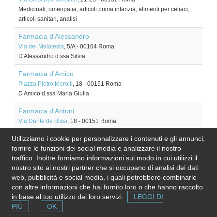
Medicinali, omeopatia, articoli prima infanzia, alimenti per celiaci,
articoli sanitari, analisi
Farmacia d'Alessandro
Via dei Malatesta
, 5/A
-
00164
Roma
D Alessandro d.ssa Silvia.
Farmacia d'Amico
Piazza Pietro Merolli
, 18
-
00151
Roma
D Amico d.ssa Maria Giulia.
Farmacia d'Antoni
Via Dante de Blasi
, 18
-
00151
Roma
D Antoni d.ssa Lina.
Utilizziamo i cookie per personalizzare i contenuti e gli annunci,
fornire le funzioni dei social media e analizzare il nostro
Farmacia degli Estensi
traffico. Inoltre forniamo informazioni sul modo in cui utilizzi il
Via della Consolata
, 7-9
-
00164
Roma
nostro sito ai nostri partner che si occupano di analisi dei dati
Degli Estensi Sas dr. Gerardo Pasquale Leonardis.
web, pubblicità e social media, i quali potrebbero combinarle
Farmacia Delogu
con altre informazioni che hai fornito loro o che hanno raccolto
Circonvallazione Gianicolense
, 186/A
-
00152
Roma
in base al tuo utilizzo dei loro servizi.
LEGGI DI
Delogu d.ssa Francesca.
PIÙ
OK