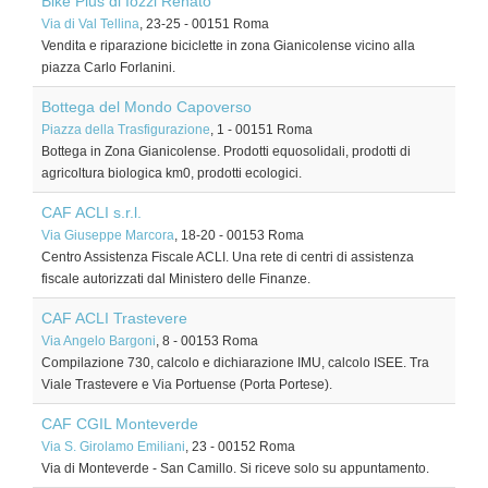
Bike Plus di Iozzi Renato
Via di Val Tellina
, 23-25
-
00151
Roma
Vendita e riparazione biciclette in zona Gianicolense vicino alla
piazza Carlo Forlanini.
Bottega del Mondo Capoverso
Piazza della Trasfigurazione
, 1
-
00151
Roma
Bottega in Zona Gianicolense. Prodotti equosolidali, prodotti di
agricoltura biologica km0, prodotti ecologici.
CAF ACLI s.r.l.
Via Giuseppe Marcora
, 18-20
-
00153
Roma
Centro Assistenza Fiscale ACLI. Una rete di centri di assistenza
fiscale autorizzati dal Ministero delle Finanze.
CAF ACLI Trastevere
Via Angelo Bargoni
, 8
-
00153
Roma
Compilazione 730, calcolo e dichiarazione IMU, calcolo ISEE. Tra
Viale Trastevere e Via Portuense (Porta Portese).
CAF CGIL Monteverde
Via S. Girolamo Emiliani
, 23
-
00152
Roma
Via di Monteverde - San Camillo. Si riceve solo su appuntamento.