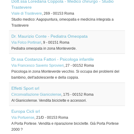
Dott.ssa Loredana Coppola - Medico chirurgo - Studio
Trastevere
Viale di Trastevere
, 269
-
00153
Roma
Studio medico: Aagopuntura, omeopatia e medicina integrata a
Trastevere
Dr. Maurizio Conte - Pediatra Omeopata
Via Folco Portinari
, 9
-
00151
Roma
Pediatra omeopata in zona Monteverde.
Dr.ssa Costanza Fattori - Psicologa infantile
Via Francesco Saverio Sprovieri
, 27
-
00152
Roma
Psicologa in zona Monteverde vecchio. Si occupa dei problemi del
bambino, dell'adolescente e della coppia.
Effetti Sport srl
Circonvallazione Gianicolense
, 175
-
00152
Roma
Al Gianicolense. Vendita biciclette e accessori.
Europa Cicli srl
Via Portuense
, 21/D
-
00153
Roma
A Porta Portese. Vendita e riparazione biciclette. Già Porta Portese
2000 ?