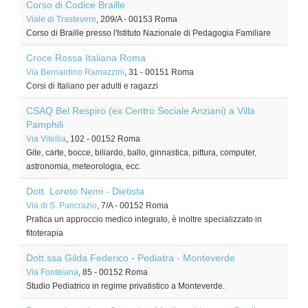
Corso di Codice Braille
Viale di Trastevere
, 209/A
-
00153
Roma
Corso di Braille presso l'Istituto Nazionale di Pedagogia Familiare
Croce Rossa Italiana Roma
Via Bernardino Ramazzini
, 31
-
00151
Roma
Corsi di Italiano per adulti e ragazzi
CSAQ Bel Respiro (ex Centro Sociale Anziani) a Villa
Pamphili
Via Vitellia
, 102
-
00152
Roma
Gite, carte, bocce, biliardo, ballo, ginnastica, pittura, computer,
astronomia, meteorologia, ecc.
Dott. Loreto Nemi - Dietista
Via di S. Pancrazio
, 7/A
-
00152
Roma
Pratica un approccio medico integrato, è inoltre specializzato in
fitoterapia
Dott.ssa Gilda Federico - Pediatra - Monteverde
Via Fonteiana
, 85
-
00152
Roma
Studio Pediatrico in regime privatistico a Monteverde.