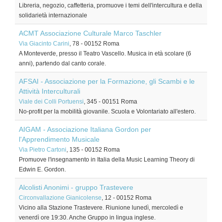
Libreria, negozio, caffetteria, promuove i temi dell'intercultura e della
solidarietà internazionale
ACMT Associazione Culturale Marco Taschler
Via Giacinto Carini
, 78
-
00152
Roma
A Monteverde, presso il Teatro Vascello. Musica in età scolare (6
anni), partendo dal canto corale.
AFSAI - Associazione per la Formazione, gli Scambi e le
Attività Interculturali
Viale dei Colli Portuensi
, 345
-
00151
Roma
No-profit per la mobilità giovanile. Scuola e Volontariato all'estero.
AIGAM - Associazione Italiana Gordon per
l'Apprendimento Musicale
Via Pietro Cartoni
, 135
-
00152
Roma
Promuove l'insegnamento in Italia della Music Learning Theory di
Edwin E. Gordon.
Alcolisti Anonimi - gruppo Trastevere
Circonvallazione Gianicolense
, 12
-
00152
Roma
Vicino alla Stazione Trastevere. Riunione lunedì, mercoledì e
venerdì ore 19:30. Anche Gruppo in lingua inglese.