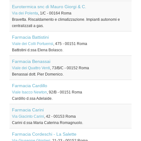
Eurotermica snc di Mauro Giorgi & C.
Via dei Polenta
, 1/C
-
00164
Roma
Bravetta. Riscaldamento e climatizzazione. Impianti autonomi e
centralizzati a gas.
Farmacia Battistini
Viale dei Colli Portuensi
, 475
-
00151
Roma
Battistini d.ssa Elena Bolasco.
Farmacia Benassai
Viale dei Quattro Venti
, 73/B/C
-
00152
Roma
Benassai dott. Pier Domenico.
Farmacia Cardillo
Viale Isacco Newton
, 92/B
-
00151
Roma
Cardillo d.ssa Adelaide.
Farmacia Carini
Via Giacinto Carini
, 42
-
00153
Roma
Carini d.ssa Maria Caterina Romagnuolo.
Farmacia Cordeschi - La Salette
Via Giuseppe Ghislieri
, 21-23
-
00152
Roma