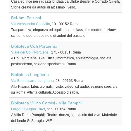
Casa editrice per ragazzi fondata da Ulrike Beisler e Corrado Cirielli.
Storie create da autori di altissimo livello.
Bel-Ami Edizioni
Via Alessandro Codivilla
, 10
-
00152
Roma
Trasparenza, eleganza ed equilibrio tra classico e moderno. Nuovi
scrittori e opere poco note di autori del passato.
Biblioteca Colli Portuensi
Viale dei Colli Portuensi
, 275
-
00151
Roma
A Colli Portuensi. Giallistica, informatica, epistemologia, società
postmoderna, sezione speciale su Roma.
Biblioteca Longhena
Via Baldassarre Longhena
, 98
-
00163
Roma
Alla Pisana. Libri, giornali, riviste, video, cd audio, sezione speciale
su Roma. Attività culturali. Accesso disabili.
Biblioteca Villino Corsini - Villa Pamphilj
Largo 3 Giugno 1849
, snc
-
00164
Roma
A Villa Doria Pamphilj. Teatro, danza, spettacolo dal vivo. Materiale
del fondo G. Sbragia. WiFi.