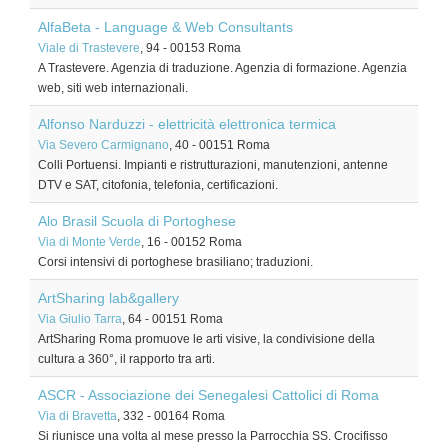
AlfaBeta - Language & Web Consultants
Viale di Trastevere
, 94
-
00153
Roma
A Trastevere. Agenzia di traduzione. Agenzia di formazione. Agenzia
web, siti web internazionali.
Alfonso Narduzzi - elettricità elettronica termica
Via Severo Carmignano
, 40
-
00151
Roma
Colli Portuensi. Impianti e ristrutturazioni, manutenzioni, antenne
DTV e SAT, citofonia, telefonia, certificazioni.
Alo Brasil Scuola di Portoghese
Via di Monte Verde
, 16
-
00152
Roma
Corsi intensivi di portoghese brasiliano; traduzioni.
ArtSharing lab&gallery
Via Giulio Tarra
, 64
-
00151
Roma
ArtSharing Roma promuove le arti visive, la condivisione della
cultura a 360°, il rapporto tra arti.
ASCR - Associazione dei Senegalesi Cattolici di Roma
Via di Bravetta
, 332
-
00164
Roma
Si riunisce una volta al mese presso la Parrocchia SS. Crocifisso