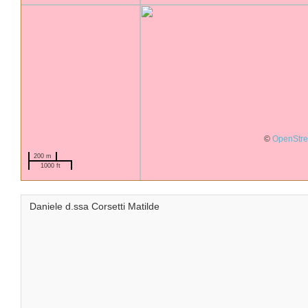
©
OpenStr
200 m
1000 ft
Daniele d.ssa Corsetti Matilde