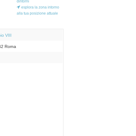
dintorni
esplora la zona intorno
alla tua posizione attuale
io VIII
42
Roma