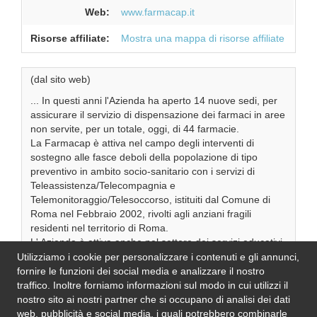
Web:
www.farmacap.it
Risorse affiliate:
Mostra una mappa di risorse affiliate
(dal sito web)
... In questi anni l'Azienda ha aperto 14 nuove sedi, per
assicurare il servizio di dispensazione dei farmaci in aree
non servite, per un totale, oggi, di 44 farmacie.
La Farmacap è attiva nel campo degli interventi di
sostegno alle fasce deboli della popolazione di tipo
preventivo in ambito socio-sanitario con i servizi di
Teleassistenza/Telecompagnia e
Telemonitoraggio/Telesoccorso, istituiti dal Comune di
Roma nel Febbraio 2002, rivolti agli anziani fragili
residenti nel territorio di Roma.
L' Azienda è attiva anche nel settore dei servizi educativi.
Utilizziamo i cookie per personalizzare i contenuti e gli annunci,
fornire le funzioni dei social media e analizzare il nostro
traffico. Inoltre forniamo informazioni sul modo in cui utilizzi il
Se l'informazione in questa pagina non è corretta, aggiornata e
nostro sito ai nostri partner che si occupano di analisi dei dati
completa,
inviaci una nota
. Grazie!
web, pubblicità e social media, i quali potrebbero combinarle