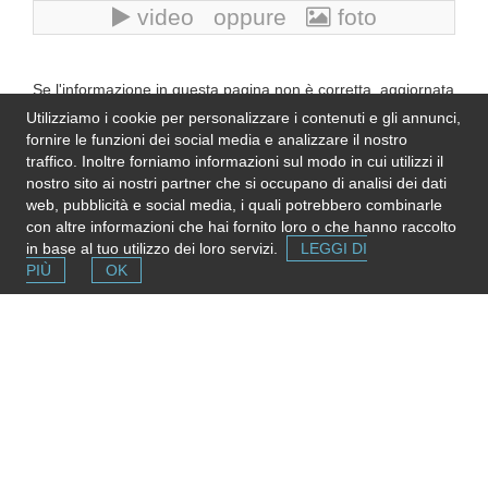
video oppure
foto
Se l'informazione in questa pagina non è corretta, aggiornata
e completa,
inviaci una nota
. Grazie!
Utilizziamo i cookie per personalizzare i contenuti e gli annunci,
Please note
: We do not represent the above
fornire le funzioni dei social media e analizzare il nostro
organization/service: send any inquiry or complaint directly to
traffico. Inoltre forniamo informazioni sul modo in cui utilizzi il
it. Please do not send us CVs or applications!
nostro sito ai nostri partner che si occupano di analisi dei dati
web, pubblicità e social media, i quali potrebbero combinarle
con altre informazioni che hai fornito loro o che hanno raccolto
in base al tuo utilizzo dei loro servizi.
LEGGI DI
PIÙ
OK
Segnala una risorsa
Se conosci strutture e servizi utili puoi inserirli gratuitamente
contribuendo ad ampliare la mappa delle risorse.
Aggiungi ora