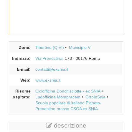
Zone:
Tiburtino (Q.VI)
Municipio V
Indirizzo:
Via Prenestina
, 173
-
00176
Roma
E-mail:
contatti@exsnia.it
Web:
www.exsnia.it
Risorse
Ciclofficina Donchisciotte - ex SNIA
ospitate:
Ludofficina Mompracem
OrtoInSnia
Scuola popolare di italiano Pigneto-
Prenestino presso CSOA ex SNIA
descrizione