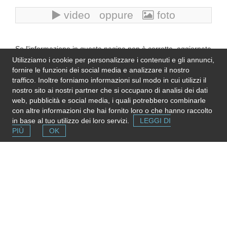
video oppure
foto
Se l'informazione in questa pagina non è corretta, aggiornata
e completa,
inviaci una nota
. Grazie!
Utilizziamo i cookie per personalizzare i contenuti e gli annunci,
Please note
: We do not represent the above
fornire le funzioni dei social media e analizzare il nostro
organization/service: send any inquiry or complaint directly to
traffico. Inoltre forniamo informazioni sul modo in cui utilizzi il
it. Please do not send us CVs or applications!
nostro sito ai nostri partner che si occupano di analisi dei dati
web, pubblicità e social media, i quali potrebbero combinarle
con altre informazioni che hai fornito loro o che hanno raccolto
in base al tuo utilizzo dei loro servizi.
LEGGI DI
PIÙ
OK
Segnala una risorsa
Se conosci strutture e servizi utili puoi inserirli gratuitamente
contribuendo ad ampliare la mappa delle risorse.
Aggiungi ora