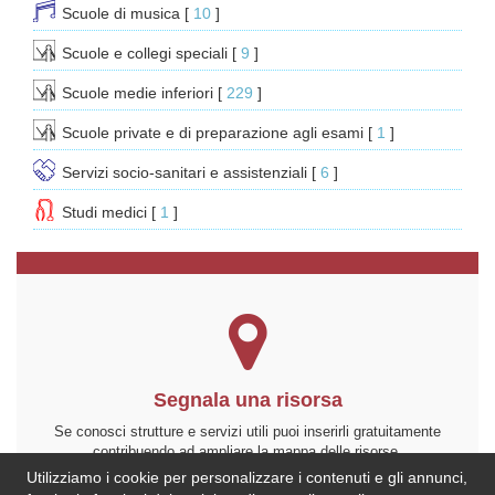
Scuole di musica
[ 
10
 ]
Scuole e collegi speciali
[ 
9
 ]
Scuole medie inferiori
[ 
229
 ]
Scuole private e di preparazione agli esami
[ 
1
 ]
Servizi socio-sanitari e assistenziali
[ 
6
 ]
Studi medici
[ 
1
 ]
Segnala una risorsa
Se conosci strutture e servizi utili puoi inserirli gratuitamente
contribuendo ad ampliare la mappa delle risorse.
Utilizziamo i cookie per personalizzare i contenuti e gli annunci,
Aggiungi ora