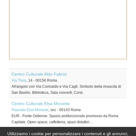
Centro Culturale Aldo Fabrizi
Via Treia
, 14
-
00156
Roma
All'angolo con Via Corinaldo e Via Cagli. Simbolo della rinascita di
San Basilio. Biblioteca, Sala concerti, Corsi.
Centro Culturale Elsa Morante
Piazzale Elsa Morante
, snc
-
00143
Roma
EUR - Fonte Ostiense. Spazio polifunzionale promosso da Roma
Capitale. Open space, caffetteria, spazi didattici ...
La Civetta sul Comò
Utilizziamo i cookie per personalizzare i contenuti e gli annunci,