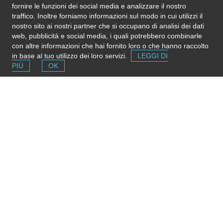
fornire le funzioni dei social media e analizzare il nostro
Via Cereate
, 8
-
00183
Roma
traffico. Inoltre forniamo informazioni sul modo in cui utilizzi il
Associazione-ludoteca dove giocare da tavolo, di ruolo e divertirsi
nostro sito ai nostri partner che si occupano di analisi dei dati
con gli amici
web, pubblicità e social media, i quali potrebbero combinarle
con altre informazioni che hai fornito loro o che hanno raccolto
in base al tuo utilizzo dei loro servizi.
LEGGI DI
PIÙ
OK
Segnala una risorsa
Se conosci strutture e servizi utili puoi inserirli gratuitamente
contribuendo ad ampliare la mappa delle risorse.
Aggiungi ora
© 2026 LINK SRL - P. IVA 02098911007 - Roma ::
romapaese@linkroma.it
- www.romapaese.it