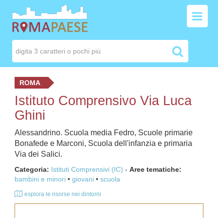
ROMA
Istituto Comprensivo Via Luca
Ghini
Alessandrino. Scuola media Fedro, Scuole primarie
Bonafede e Marconi, Scuola dell'infanzia e primaria
Via dei Salici.
Categoria:
Istituti Comprensivi (IC)
-
Aree tematiche:
bambini e minori
giovani
scuola
esplora le risorse nei dintorni