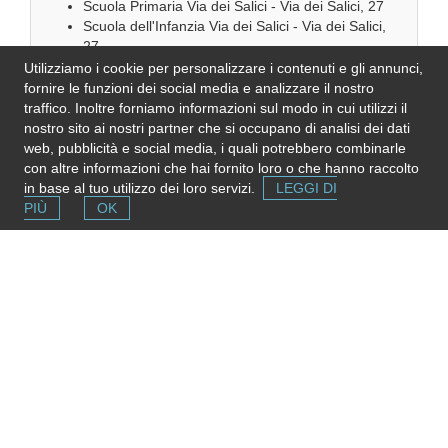
Scuola Primaria Via dei Salici - Via dei Salici, 27
Scuola dell'Infanzia Via dei Salici - Via dei Salici,
27
Utilizziamo i cookie per personalizzare i contenuti e gli annunci,
SCARICA IL POF
fornire le funzioni dei social media e analizzare il nostro
traffico. Inoltre forniamo informazioni sul modo in cui utilizzi il
nostro sito ai nostri partner che si occupano di analisi dei dati
video oppure
foto
web, pubblicità e social media, i quali potrebbero combinarle
con altre informazioni che hai fornito loro o che hanno raccolto
in base al tuo utilizzo dei loro servizi.
LEGGI DI
Se l'informazione in questa pagina non è corretta, aggiornata
PIÙ
OK
e completa,
inviaci una nota
. Grazie!
Please note
: We do not represent the above
organization/service: send any inquiry or complaint directly to
it. Please do not send us CVs or applications!