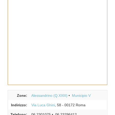
Zone:
Alessandrino (Q.XXIII)
Municipio V
Indirizzo:
Via Luca Ghini
, 58
-
00172
Roma
Telefono:
06 2301075
06 23296412