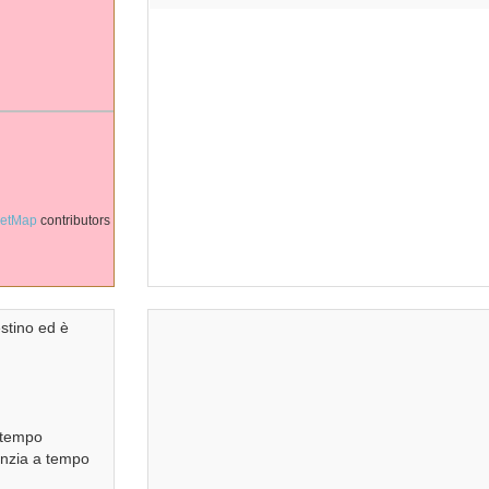
eetMap
contributors
estino ed è
a tempo
fanzia a tempo