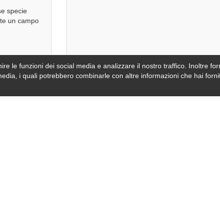
se specie
ente un campo
re le funzioni dei social media e analizzare il nostro traffico. Inoltre forn
video oppur
media, i quali potrebbero combinarle con altre informazioni che hai fornit