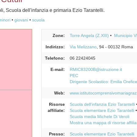
, Scuola dell'infanzia e primaria Ezio Tarantelli.
minori
giovani
scuola
Zone:
Torre Angela (Z.XIII)
Municipio V
Indirizzo:
Via Melizzano
, 94
-
00132
Roma
Telefono:
06 22424045
E-mail:
RMIC83200B@istruzione.it
PEC
Dirigente Scolastico: Emilia Orefic
Web:
www.istitutocomprensivomariagrazia
Risorse
Scuola dell'infanzia Ezio Tarantelli
affiliate:
Scuola elementare Ezio Tarantelli
Scuola media Michele Di Veroli
Mostra una mappa di risorse affilia
Presso:
Scuola elementare Ezio Tarantelli