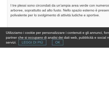
I tre plessi sono circondati da un’ampia area verde con numero
arboree, soprattutto ad alto fusto. Nello spazio esterno è pres
polivalente per lo svolgimento di attività ludiche e sportive.
Utilizziamo i cookie per personalizzare i contenuti e gli annunci, forni
partner che si occupano di analisi dei dati web, pubblicità e social 
servizi.
LEGGI DI PIÙ
OK