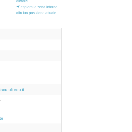
dintorni
esplora la zona intorno
alla tua posizione attuale
I
e
cutuli.edu.it
te