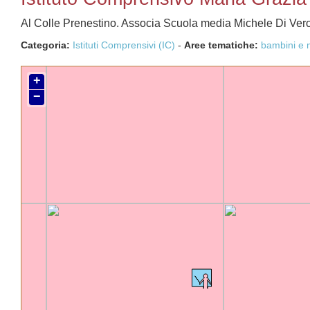
Al Colle Prenestino. Associa Scuola media Michele Di Veroli
Categoria:
Istituti Comprensivi (IC)
-
Aree tematiche:
bambini e 
+
−