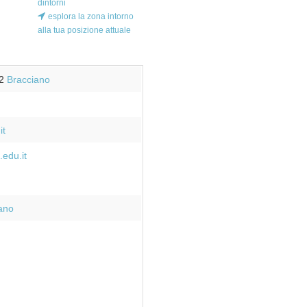
dintorni
esplora la zona intorno
alla tua posizione attuale
2
Bracciano
it
.edu.it
iano