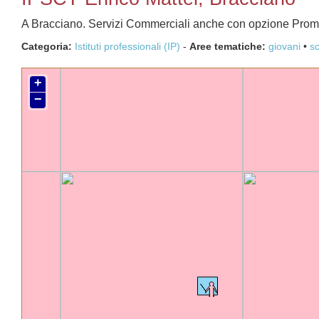
A Bracciano. Servizi Commerciali anche con opzione Promo
Categoria:
Istituti professionali (IP)
-
Aree tematiche:
giovani
s
+
−