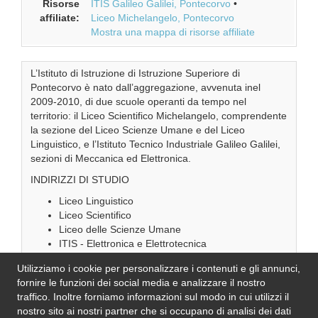
Risorse
ITIS Galileo Galilei, Pontecorvo
affiliate:
Liceo Michelangelo, Pontecorvo
Mostra una mappa di risorse affiliate
L’Istituto di Istruzione di Istruzione Superiore di
Pontecorvo è nato dall’aggregazione, avvenuta inel
2009-2010, di due scuole operanti da tempo nel
territorio: il Liceo Scientifico Michelangelo, comprendente
la sezione del Liceo Scienze Umane e del Liceo
Linguistico, e l’Istituto Tecnico Industriale Galileo Galilei,
sezioni di Meccanica ed Elettronica.
INDIRIZZI DI STUDIO
Liceo Linguistico
Liceo Scientifico
Liceo delle Scienze Umane
ITIS - Elettronica e Elettrotecnica
ITIS - Meccanica, Meccatronica ed Energia
Utilizziamo i cookie per personalizzare i contenuti e gli annunci,
fornire le funzioni dei social media e analizzare il nostro
traffico. Inoltre forniamo informazioni sul modo in cui utilizzi il
nostro sito ai nostri partner che si occupano di analisi dei dati
Se l'informazione in questa pagina non è corretta, aggiornata e