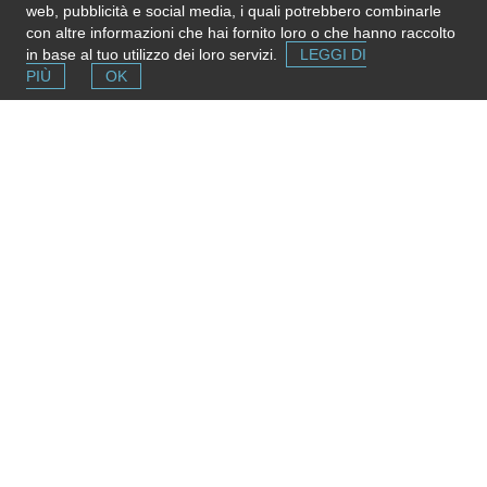
web, pubblicità e social media, i quali potrebbero combinarle
completa,
inviaci una nota
. Grazie!
con altre informazioni che hai fornito loro o che hanno raccolto
Please note
: We do not represent the above organization/service:
in base al tuo utilizzo dei loro servizi.
LEGGI DI
send any inquiry or complaint directly to it. Please do not send us
PIÙ
OK
CVs or applications!
Segnala una risorsa
Se conosci strutture e servizi utili puoi inserirli
gratuitamente contribuendo ad ampliare la mappa delle
risorse.
Aggiungi ora