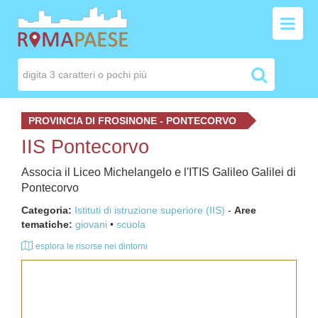
PROVINCIA DI FROSINONE - PONTECORVO
IIS Pontecorvo
Associa il Liceo Michelangelo e l'ITIS Galileo Galilei di
Pontecorvo
Categoria:
Istituti di istruzione superiore (IIS)
-
Aree
tematiche:
giovani
scuola
esplora le risorse nei dintorni