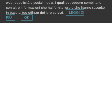
web, pubblicità e social media, i quali potrebbero combinarle
completa,
inviaci una nota
. Grazie!
con altre informazioni che hai fornito loro o che hanno raccolto
Please note
: We do not represent the above organization/service:
in base al tuo utilizzo dei loro servizi.
LEGGI DI
send any inquiry or complaint directly to it. Please do not send us
PIÙ
OK
CVs or applications!
Segnala una risorsa
Se conosci strutture e servizi utili puoi inserirli
gratuitamente contribuendo ad ampliare la mappa delle
risorse.
Aggiungi ora