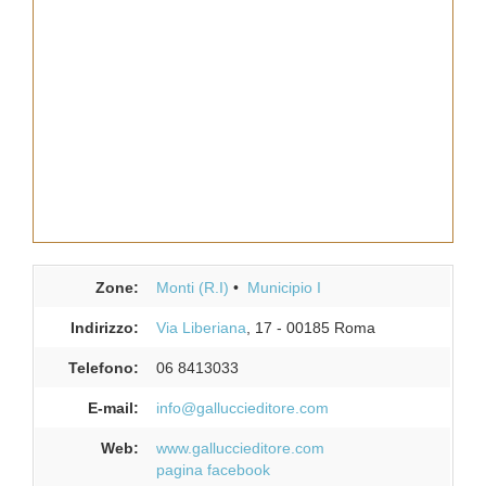
Zone:
Monti (R.I)
Municipio I
Indirizzo:
Via Liberiana
, 17
-
00185
Roma
Telefono:
06 8413033
E-mail:
info@galluccieditore.com
Web:
www.galluccieditore.com
pagina facebook