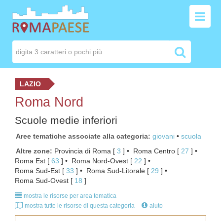
LAZIO
Roma Nord
Scuole medie inferiori
Aree tematiche associate alla categoria
giovani
scuola
Altre zone
Provincia di Roma
[ 
3
 ]
Roma Centro
[ 
27
 ]
Roma Est
[ 
63
 ]
Roma Nord-Ovest
[ 
22
 ]
Roma Sud-Est
[ 
33
 ]
Roma Sud-Litorale
[ 
29
 ]
Roma Sud-Ovest
[ 
18
 ]
mostra le risorse per area tematica
mostra tutte le risorse di questa categoria
aiuto