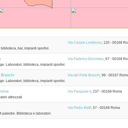
Via Cesare Lombroso
, 120
-
00168
Ro
iblioteca, bar, impianti sportivi.
o
Via Federico Borromeo
, 67
-
00168
Ro
e. Laboratori, biblioteca, impianti sportivi.
e Braschi
Via del Forte Braschi
, 99
-
00167
Rom
e. Laboratori, biblioteca, impianti sportivi.
 Roma
Via Pasquale II
, 237
-
00168
Roma
tori attrezzati.
Via Pietro Maffi
, 57
-
00168
Roma
 palestre. Biblioteca e laboratori.