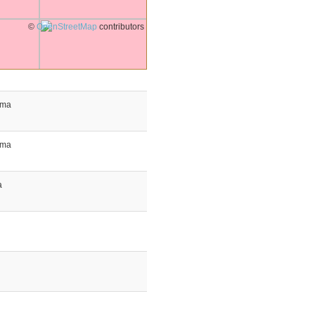
©
OpenStreetMap
contributors
ma
ma
a