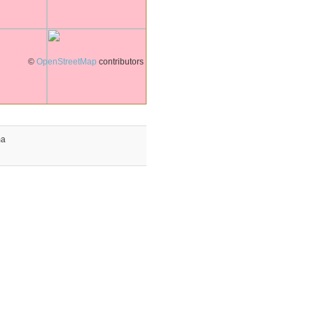
©
OpenStreetMap
contributors
a