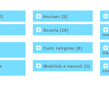
Anziani
2]
[5]
Scuola
[16]
in
Culti religiosi
[8]
li
e
Mobilità e veicoli
[1]
co