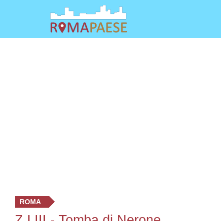
ROMA
Z.LIII -
Tomba di Nerone