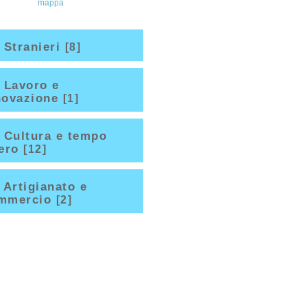
mappa
Stranieri
[8]
Lavoro e
novazione
[1]
Cultura e tempo
bero
[12]
Artigianato e
mmercio
[2]