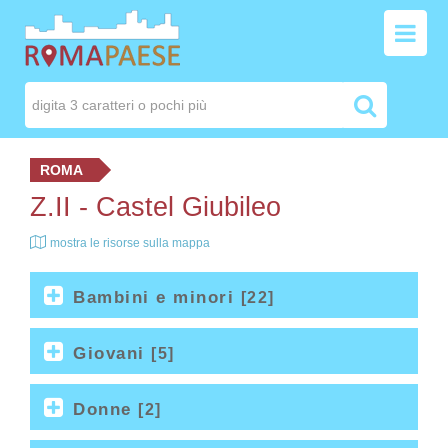
ROMA
Z.II -
Castel Giubileo
mostra le risorse sulla mappa
Bambini e minori
[22]
Giovani
[5]
Donne
[2]