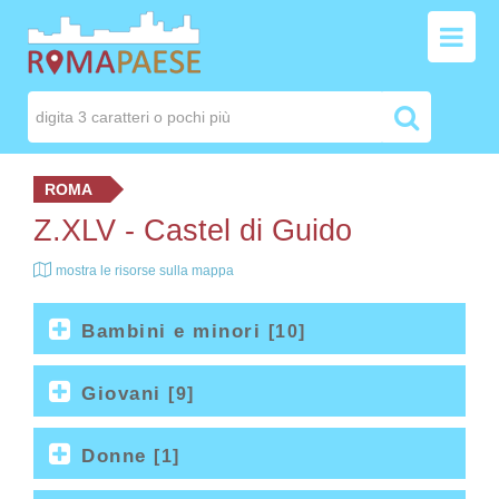
ROMA
Z.XLV -
Castel di Guido
mostra le risorse sulla mappa
Bambini e minori
[10]
Giovani
[9]
Donne
[1]