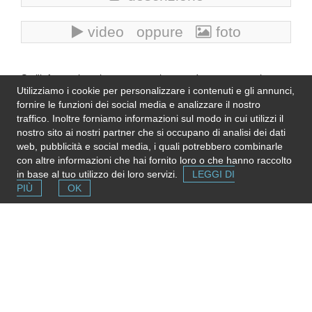
video oppure
foto
Se l'informazione in questa pagina non è corretta, aggiornata
Utilizziamo i cookie per personalizzare i contenuti e gli annunci,
e completa,
inviaci una nota
. Grazie!
fornire le funzioni dei social media e analizzare il nostro
Please note
: We do not represent the above
traffico. Inoltre forniamo informazioni sul modo in cui utilizzi il
organization/service: send any inquiry or complaint directly to
nostro sito ai nostri partner che si occupano di analisi dei dati
it. Please do not send us CVs or applications!
web, pubblicità e social media, i quali potrebbero combinarle
con altre informazioni che hai fornito loro o che hanno raccolto
in base al tuo utilizzo dei loro servizi.
LEGGI DI
PIÙ
OK
Segnala una risorsa
Se conosci strutture e servizi utili puoi inserirli gratuitamente
contribuendo ad ampliare la mappa delle risorse.
Aggiungi ora