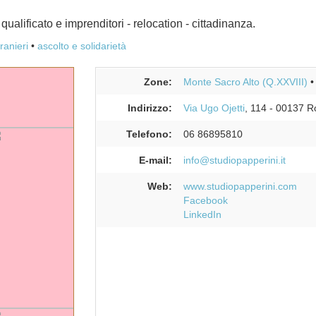
alificato e imprenditori - relocation - cittadinanza.
tranieri
ascolto e solidarietà
Zone:
Monte Sacro Alto (Q.XXVIII)
Indirizzo:
Via Ugo Ojetti
, 114
-
00137
R
Telefono:
06 86895810
E-mail:
info@studiopapperini.it
Web:
www.studiopapperini.com
Facebook
LinkedIn