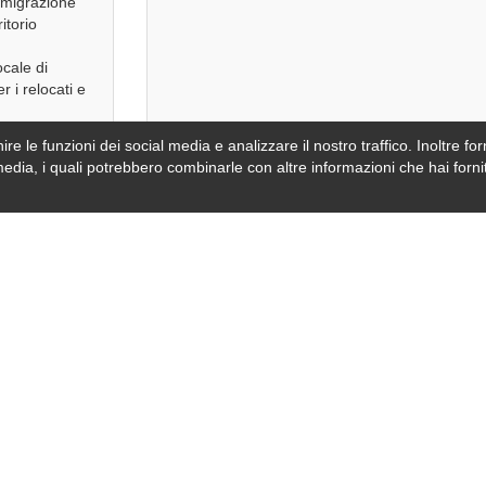
Immigrazione
itorio
ocale di
r i relocati e
Corporate
re le funzioni dei social media e analizzare il nostro traffico. Inoltre forn
video oppur
 for corporate
media, i quali potrebbero combinarle con altre informazioni che hai fornit
 in Italy.