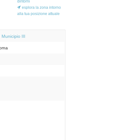
dintorni
esplora la zona intorno
alla tua posizione attuale
Municipio III
oma