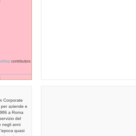
eetMap
contributors
n Corporate
 per aziende e
l 1986 a Roma
ervizio del
e negli anni
ll’epoca quasi