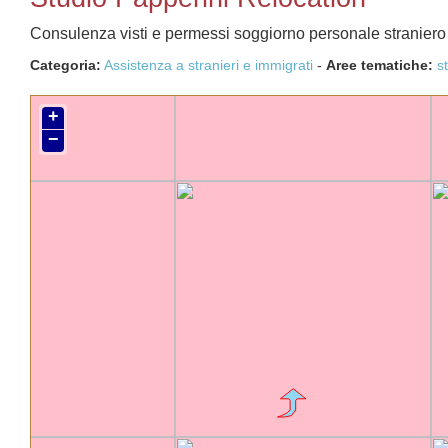
Consulenza visti e permessi soggiorno personale straniero qu
Categoria:
Assistenza a stranieri e immigrati
-
Aree tematiche:
s
+
−