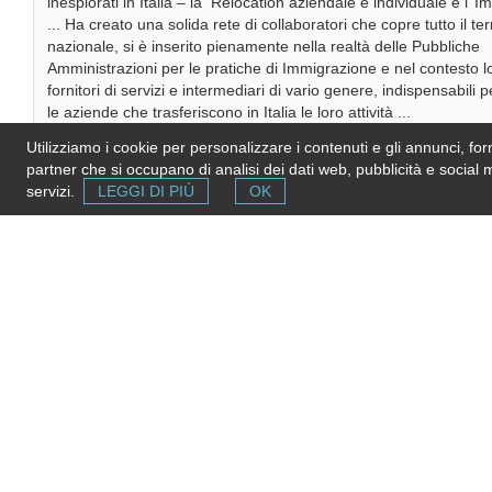
inesplorati in Italia – la Relocation aziendale e individuale e l’ 
... Ha creato una solida rete di collaboratori che copre tutto il terr
nazionale, si è inserito pienamente nella realtà delle Pubbliche
Amministrazioni per le pratiche di Immigrazione e nel contesto l
fornitori di servizi e intermediari di vario genere, indispensabili pe
le aziende che trasferiscono in Italia le loro attività ...
STUDIO PAPPERINI RELOCATION is a company specialized in 
Utilizziamo i cookie per personalizzare i contenuti e gli annunci, forni
Relocation, Personal Relocation, Immigration and Legal Advisory
partner che si occupano di analisi dei dati web, pubblicità e social 
and private clients willing to relocate, settle down, work and invest
servizi.
LEGGI DI PIÙ
OK