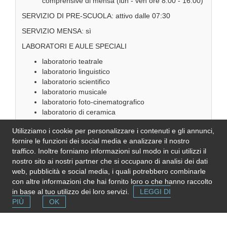
comprensive di mensa (lun - ven ore 8:00 - 16:00)
SERVIZIO DI PRE-SCUOLA: attivo dalle 07:30
SERVIZIO MENSA: sì
LABORATORI E AULE SPECIALI
laboratorio teatrale
laboratorio linguistico
laboratorio scientifico
laboratorio musicale
laboratorio foto-cinematografico
laboratorio di ceramica
aula video
Utilizziamo i cookie per personalizzare i contenuti e gli annunci,
aula informatica
fornire le funzioni dei social media e analizzare il nostro
biblioteca
traffico. Inoltre forniamo informazioni sul modo in cui utilizzi il
IMPIANTI SPORTIVI: palestra
nostro sito ai nostri partner che si occupano di analisi dei dati
web, pubblicità e social media, i quali potrebbero combinarle
CERTIFICAZIONI LINGUISTICHE: Trinity (inglese)
con altre informazioni che hai fornito loro o che hanno raccolto
ATTIVITÀ EXTRACURRICOLARI
in base al tuo utilizzo dei loro servizi.
LEGGI DI
PIÙ
OK
laboratorio teatrale
laboratorio musicale
educazione ambientale