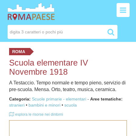
ROMA
Scuola elementare IV
Novembre 1918
A Testaccio. Tempo normale e tempo pieno, servizio di
pre-scuola. Mensa. Orto, teatro, musica, ceramica.
Categoria:
Scuole primarie - elementari
-
Aree tematiche:
stranieri
bambini e minori
scuola
esplora le risorse nei dintorni