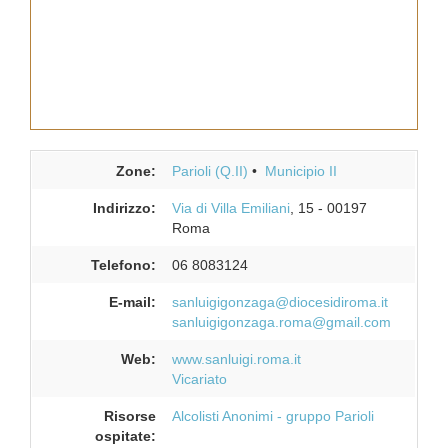
Zone:
Parioli (Q.II)
Municipio II
Indirizzo:
Via di Villa Emiliani
, 15
-
00197
Roma
Telefono:
06 8083124
E-mail:
sanluigigonzaga@diocesidiroma.it
sanluigigonzaga.roma@gmail.com
Web:
www.sanluigi.roma.it
Vicariato
Risorse
Alcolisti Anonimi - gruppo Parioli
ospitate: