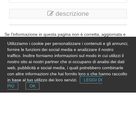
descrizione
Se l'informazione in questa pagina non è corretta, aggiornata e
completa,
inviaci una nota
. Grazie!
Utilizziamo i cookie per personalizzare i contenuti e gli annunci,
Please note
: We do not represent the above organization/service:
fornire le funzioni dei social media e analizzare il nostro
send any inquiry or complaint directly to it. Please do not send us
traffico. Inoltre forniamo informazioni sul modo in cui utilizzi il
CVs or applications!
nostro sito ai nostri partner che si occupano di analisi dei dati
web, pubblicità e social media, i quali potrebbero combinarle
con altre informazioni che hai fornito loro o che hanno raccolto
in base al tuo utilizzo dei loro servizi.
LEGGI DI
PIÙ
OK
Segnala una risorsa
Se conosci strutture e servizi utili puoi inserirli
gratuitamente contribuendo ad ampliare la mappa delle
risorse.