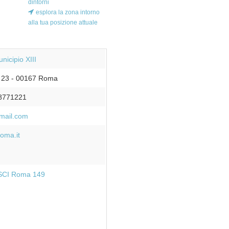
dintorni
esplora la zona intorno
alla tua posizione attuale
nicipio XIII
 23
-
00167
Roma
8771221
mail.com
oma.it
SCI Roma 149