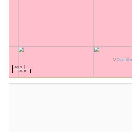
©
OpenStr
200 m
1000 ft