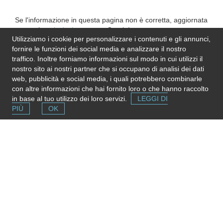
Se l'informazione in questa pagina non è corretta, aggiornata
e completa,
inviaci una nota
. Grazie!
Utilizziamo i cookie per personalizzare i contenuti e gli annunci,
Please note
: We do not represent the above
fornire le funzioni dei social media e analizzare il nostro
organization/service: send any inquiry or complaint directly to
traffico. Inoltre forniamo informazioni sul modo in cui utilizzi il
it. Please do not send us CVs or applications!
nostro sito ai nostri partner che si occupano di analisi dei dati
web, pubblicità e social media, i quali potrebbero combinarle
con altre informazioni che hai fornito loro o che hanno raccolto
in base al tuo utilizzo dei loro servizi.
LEGGI DI
PIÙ
OK
Segnala una risorsa
Se conosci strutture e servizi utili puoi inserirli gratuitamente
contribuendo ad ampliare la mappa delle risorse.
Aggiungi ora