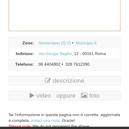
Zone:
Nomentano (Q.V)
Municipio II
Indirizzo:
Via Giorgio Baglivi
, 12
-
00161
Roma
Telefono:
06 4404802
328 7612390
descrizione
video oppure
foto
Se l'informazione in questa pagina non è corretta, aggiornata
e completa,
inviaci una nota
. Grazie!
Please note
: We do not represent the above