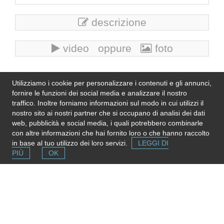
descrizione
video oppure
foto
Se l'informazione in questa pagina non è corretta, aggiornata
Utilizziamo i cookie per personalizzare i contenuti e gli annunci,
e completa,
inviaci una nota
. Grazie!
fornire le funzioni dei social media e analizzare il nostro
Please note
: We do not represent the above
traffico. Inoltre forniamo informazioni sul modo in cui utilizzi il
organization/service: send any inquiry or complaint directly to
nostro sito ai nostri partner che si occupano di analisi dei dati
it. Please do not send us CVs or applications!
web, pubblicità e social media, i quali potrebbero combinarle
con altre informazioni che hai fornito loro o che hanno raccolto
in base al tuo utilizzo dei loro servizi.
LEGGI DI
PIÙ
OK
Segnala una risorsa
Se conosci strutture e servizi utili puoi inserirli gratuitamente