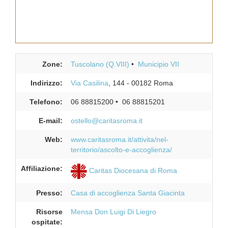
Zone:
Tuscolano (Q.VIII)
Municipio VII
Indirizzo:
Via Casilina
, 144
-
00182
Roma
Telefono:
06 88815200
06 88815201
E-mail:
ostello@caritasroma.it
Web:
www.caritasroma.it/attivita/nel-
territorio/ascolto-e-accoglienza/
Affiliazione:
Caritas Diocesana di Roma
Presso:
Casa di accoglienza Santa Giacinta
Risorse
Mensa Don Luigi Di Liegro
ospitate: