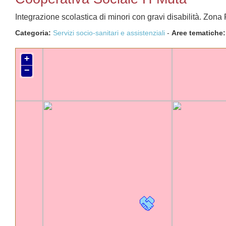
Integrazione scolastica di minori con gravi disabilità. Zon
Categoria:
Servizi socio-sanitari e assistenziali
-
Aree tematiche
+
−