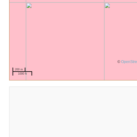
©
OpenStr
200 m
1000 ft