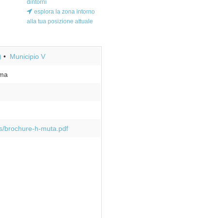
dintorni
esplora la zona intorno
alla tua posizione attuale
)
Municipio V
ma
/brochure-h-muta.pdf