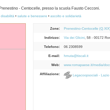
a Prenestino - Centocelle, presso la scuola Fausto Cecconi.
:
disabilità
salute e benessere
ascolto e solidarietà
Zone:
Prenestino-Centocelle (Q.XIX
Indirizzo:
Via dei Glicini
, 58
-
00172
Ro
Telefono:
06 2308599
E-mail:
hmuta@tiscali.it
Web:
www.romapaese.it/media/docs
Affiliazione:
Legacoopsociali - Lazio