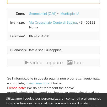
Zone:
Settecamini (Z.VI)
Municipio IV
Indirizzo:
Via Crescenzio Conte di Sabina
, 45
-
00131
Roma
Telefono:
06 41234298
Buonassisi Datti d.ssa Giuseppina
video oppure
foto
Se l'informazione in questa pagina non è corretta, aggiornata
e completa,
inviaci una nota
. Grazie!
Please note
: We do not represent the above
organization/service: send any inquiry or complaint directly to
it. Please do not send us CVs or applications!
Utilizziamo i cookie per personalizzare i contenuti e gli annunci,
fornire le funzioni dei social media e analizzare il nostro