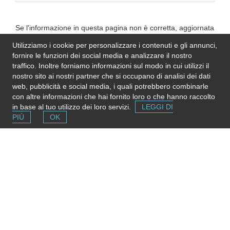
Se l'informazione in questa pagina non è corretta, aggiornata
e completa,
inviaci una nota
. Grazie!
Utilizziamo i cookie per personalizzare i contenuti e gli annunci,
Please note
: We do not represent the above
fornire le funzioni dei social media e analizzare il nostro
organization/service: send any inquiry or complaint directly to
traffico. Inoltre forniamo informazioni sul modo in cui utilizzi il
it. Please do not send us CVs or applications!
nostro sito ai nostri partner che si occupano di analisi dei dati
web, pubblicità e social media, i quali potrebbero combinarle
con altre informazioni che hai fornito loro o che hanno raccolto
in base al tuo utilizzo dei loro servizi.
LEGGI DI
PIÙ
OK
Segnala una risorsa
Se conosci strutture e servizi utili puoi inserirli gratuitamente
contribuendo ad ampliare la mappa delle risorse.
Aggiungi ora