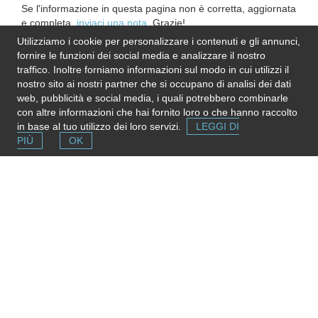
Se l'informazione in questa pagina non è corretta, aggiornata
e completa,
inviaci una nota
. Grazie!
Please note
: We do not represent the above
Utilizziamo i cookie per personalizzare i contenuti e gli annunci,
organization/service: send any inquiry or complaint directly to
fornire le funzioni dei social media e analizzare il nostro
it. Please do not send us CVs or applications!
traffico. Inoltre forniamo informazioni sul modo in cui utilizzi il
nostro sito ai nostri partner che si occupano di analisi dei dati
web, pubblicità e social media, i quali potrebbero combinarle
con altre informazioni che hai fornito loro o che hanno raccolto
in base al tuo utilizzo dei loro servizi.
LEGGI DI
PIÙ
OK
Segnala una risorsa
Se conosci strutture e servizi utili puoi inserirli gratuitamente
contribuendo ad ampliare la mappa delle risorse.
Aggiungi ora