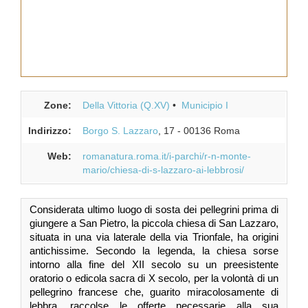
Zone:
Della Vittoria (Q.XV)
Municipio I
Indirizzo:
Borgo S. Lazzaro
, 17
-
00136
Roma
Web:
romanatura.roma.it/i-parchi/r-n-monte-
mario/chiesa-di-s-lazzaro-ai-lebbrosi/
Considerata ultimo luogo di sosta dei pellegrini prima di
giungere a San Pietro, la piccola chiesa di San Lazzaro,
situata in una via laterale della via Trionfale, ha origini
antichissime. Secondo la legenda, la chiesa sorse
intorno alla fine del XII secolo su un preesistente
oratorio o edicola sacra di X secolo, per la volontà di un
pellegrino francese che, guarito miracolosamente di
lebbra, raccolse le offerte necessarie alla sua