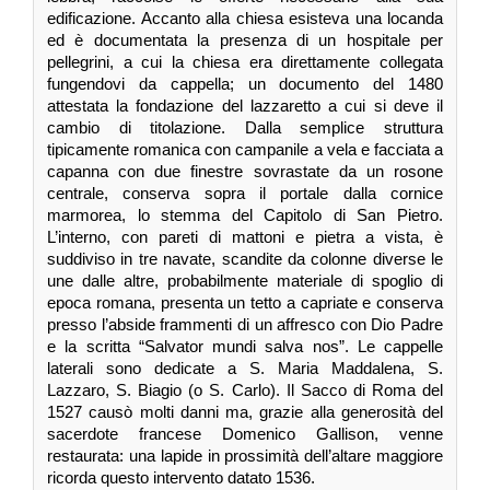
edificazione. Accanto alla chiesa esisteva una locanda
ed è documentata la presenza di un hospitale per
pellegrini, a cui la chiesa era direttamente collegata
fungendovi da cappella; un documento del 1480
attestata la fondazione del lazzaretto a cui si deve il
cambio di titolazione. Dalla semplice struttura
tipicamente romanica con campanile a vela e facciata a
capanna con due finestre sovrastate da un rosone
centrale, conserva sopra il portale dalla cornice
marmorea, lo stemma del Capitolo di San Pietro.
L’interno, con pareti di mattoni e pietra a vista, è
suddiviso in tre navate, scandite da colonne diverse le
une dalle altre, probabilmente materiale di spoglio di
epoca romana, presenta un tetto a capriate e conserva
presso l’abside frammenti di un affresco con Dio Padre
e la scritta “Salvator mundi salva nos”. Le cappelle
laterali sono dedicate a S. Maria Maddalena, S.
Lazzaro, S. Biagio (o S. Carlo). Il Sacco di Roma del
1527 causò molti danni ma, grazie alla generosità del
sacerdote francese Domenico Gallison, venne
restaurata: una lapide in prossimità dell’altare maggiore
ricorda questo intervento datato 1536.