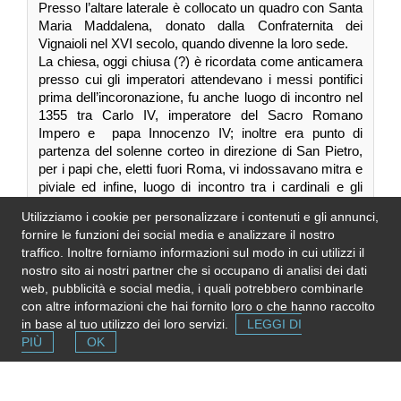
Presso l’altare laterale è collocato un quadro con Santa
Maria Maddalena, donato dalla Confraternita dei
Vignaioli nel XVI secolo, quando divenne la loro sede.
La chiesa, oggi chiusa (?) è ricordata come anticamera
presso cui gli imperatori attendevano i messi pontifici
prima dell’incoronazione, fu anche luogo di incontro nel
1355 tra Carlo IV, imperatore del Sacro Romano
Impero e papa Innocenzo IV; inoltre era punto di
partenza del solenne corteo in direzione di San Pietro,
per i papi che, eletti fuori Roma, vi indossavano mitra e
piviale ed infine, luogo di incontro tra i cardinali e gli
ambasciatori dei paesi stranieri. La chiesa perdette la
Utilizziamo i cookie per personalizzare i contenuti e gli annunci,
funzione di parrocchia nel 18, a favore della parrocchia
fornire le funzioni dei social media e analizzare il nostro
di S.Maria del Rosario; ma vi si continuò ad esercitare il
traffico. Inoltre forniamo informazioni sul modo in cui utilizzi il
culto con una messa domenicale per i vignaioli della
nostro sito ai nostri partner che si occupano di analisi dei dati
zona che, riuniti in confraternita avevano donato, alla
web, pubblicità e social media, i quali potrebbero combinarle
fine del XVI secolo alla chiesa una pala d’altare
con altre informazioni che hai fornito loro o che hanno raccolto
rappresentante Maria Maddalena (oggi quasi del tutto
in base al tuo utilizzo dei loro servizi.
LEGGI DI
cancellata).
PIÙ
OK
Nel 1937 il lazzaretto, considerato il più antico d’auropa
e passato in proprietà al Pio Istituto di S.Spirito, subì un
crollo totale. La chiesa rimase in stato fatiscente fino ai