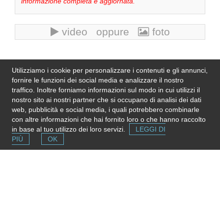
informazione completa e aggiornata.
video oppure
foto
Se l'informazione in questa pagina non è corretta, aggiornata
Utilizziamo i cookie per personalizzare i contenuti e gli annunci,
e completa,
inviaci una nota
. Grazie!
fornire le funzioni dei social media e analizzare il nostro
Please note
: We do not represent the above
traffico. Inoltre forniamo informazioni sul modo in cui utilizzi il
organization/service: send any inquiry or complaint directly to
nostro sito ai nostri partner che si occupano di analisi dei dati
it. Please do not send us CVs or applications!
web, pubblicità e social media, i quali potrebbero combinarle
con altre informazioni che hai fornito loro o che hanno raccolto
in base al tuo utilizzo dei loro servizi.
LEGGI DI
PIÙ
OK
Segnala una risorsa
Se conosci strutture e servizi utili puoi inserirli gratuitamente
contribuendo ad ampliare la mappa delle risorse.