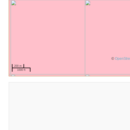
©
OpenStr
200 m
1000 ft