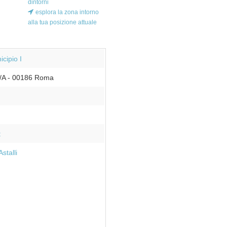
dintorni
esplora la zona intorno
alla tua posizione attuale
cipio I
/A
-
00186
Roma
t
stalli