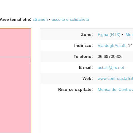
Aree tematiche:
stranieri
ascolto e solidarietà
Zone:
Pigna (R.IX)
Muni
Indirizzo:
Via degli Astalli
, 14
Telefono:
06 69700306
E-mail:
astalli@jrs.net
Web:
www.centroastalli.i
Risorse ospitate:
Mensa del Centro A