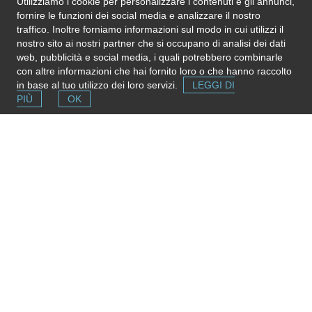
Utilizziamo i cookie per personalizzare i contenuti e gli annunci,
monitoraggio in remoto
fornire le funzioni dei social media e analizzare il nostro
traffico. Inoltre forniamo informazioni sul modo in cui utilizzi il
nostro sito ai nostri partner che si occupano di analisi dei dati
web, pubblicità e social media, i quali potrebbero combinarle
Se l'informazione in questa pagina non è corretta, aggiornata e
con altre informazioni che hai fornito loro o che hanno raccolto
completa,
inviaci una nota
. Grazie!
in base al tuo utilizzo dei loro servizi.
LEGGI DI
Please note
: We do not represent the above organization/service:
PIÙ
OK
send any inquiry or complaint directly to it. Please do not send us
CVs or applications!
Segnala una risorsa
Se conosci strutture e servizi utili puoi inserirli
gratuitamente contribuendo ad ampliare la mappa delle
risorse.
Aggiungi ora