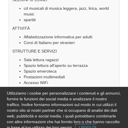
cd musicali di musica leggera, jazz, lirica, world
music
spartiti
ATTIVITÀ
Alfabetizzazione informatica per adulti
Corsi di Italiano per stranieri
STRUTTURE E SERVIZI
Sala lettura ragazzi
Spazio lettura all'aperto su terrazza
Spazio emeroteca
Postazioni multimediali
Accesso WiFi
Accesso disabili totale
Utilizziamo i cookie per personalizzare i contenuti e gli annunci,
ORARIO
fornire le funzioni dei social media e analizzare il nostro
traffico. Inoltre forniamo informazioni sul modo in cui utilizzi il
Lunedì 14:00 - 19:00
nostro sito ai nostri partner che si occupano di analisi dei dati
Martedì 9:00 . 14:00
web, pubblicità e social media, i quali potrebbero combinarle
Mercoledì 14:00 - 19:00
con altre informazioni che hai fornito loro o che hanno raccolto
Giovedì 9:00 - 14:00
in base al tuo utilizzo dei loro servizi.
LEGGI DI