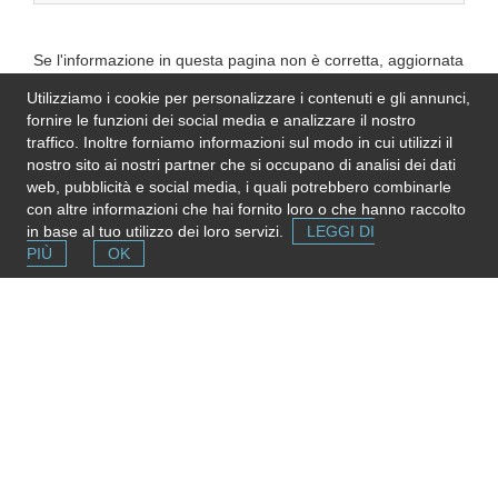
Se l'informazione in questa pagina non è corretta, aggiornata
e completa,
inviaci una nota
. Grazie!
Utilizziamo i cookie per personalizzare i contenuti e gli annunci,
Please note
: We do not represent the above
fornire le funzioni dei social media e analizzare il nostro
organization/service: send any inquiry or complaint directly to
traffico. Inoltre forniamo informazioni sul modo in cui utilizzi il
it. Please do not send us CVs or applications!
nostro sito ai nostri partner che si occupano di analisi dei dati
web, pubblicità e social media, i quali potrebbero combinarle
con altre informazioni che hai fornito loro o che hanno raccolto
in base al tuo utilizzo dei loro servizi.
LEGGI DI
PIÙ
OK
Segnala una risorsa
Se conosci strutture e servizi utili puoi inserirli gratuitamente
contribuendo ad ampliare la mappa delle risorse.
Aggiungi ora