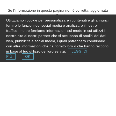
Se l'informazione in questa pagina non è corretta, aggiornata
e completa,
inviaci una nota
. Grazie!
Utilizziamo i cookie per personalizzare i contenuti e gli annunci,
Please note
: We do not represent the above
fornire le funzioni dei social media e analizzare il nostro
organization/service: send any inquiry or complaint directly to
traffico. Inoltre forniamo informazioni sul modo in cui utilizzi il
it. Please do not send us CVs or applications!
nostro sito ai nostri partner che si occupano di analisi dei dati
web, pubblicità e social media, i quali potrebbero combinarle
con altre informazioni che hai fornito loro o che hanno raccolto
in base al tuo utilizzo dei loro servizi.
LEGGI DI
PIÙ
OK
Segnala una risorsa
Se conosci strutture e servizi utili puoi inserirli gratuitamente
contribuendo ad ampliare la mappa delle risorse.
Aggiungi ora