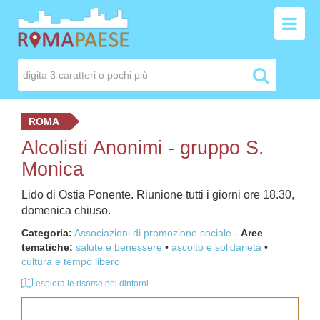
ROMA
Alcolisti Anonimi - gruppo S.
Monica
Lido di Ostia Ponente. Riunione tutti i giorni ore 18.30,
domenica chiuso.
Categoria:
Associazioni di promozione sociale
-
Aree
tematiche:
salute e benessere
ascolto e solidarietà
cultura e tempo libero
esplora le risorse nei dintorni