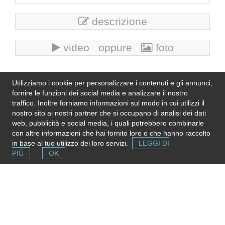
descrizione
video oppure
foto
Se l'informazione in questa pagina non è corretta, aggiornata
Utilizziamo i cookie per personalizzare i contenuti e gli annunci,
e completa,
inviaci una nota
. Grazie!
fornire le funzioni dei social media e analizzare il nostro
Please note
: We do not represent the above
traffico. Inoltre forniamo informazioni sul modo in cui utilizzi il
organization/service: send any inquiry or complaint directly to
nostro sito ai nostri partner che si occupano di analisi dei dati
it. Please do not send us CVs or applications!
web, pubblicità e social media, i quali potrebbero combinarle
con altre informazioni che hai fornito loro o che hanno raccolto
in base al tuo utilizzo dei loro servizi.
LEGGI DI
PIÙ
OK
Segnala una risorsa
Se conosci strutture e servizi utili puoi inserirli gratuitamente