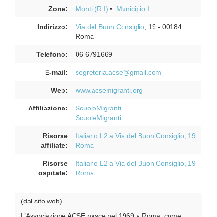
Zone:
Monti (R.I)
Municipio I
Indirizzo:
Via del Buon Consiglio
, 19
-
00184
Roma
Telefono:
06 6791669
E-mail:
segreteria.acse@gmail.com
Web:
www.acsemigranti.org
Affiliazione:
ScuoleMigranti
ScuoleMigranti
Risorse
Italiano L2 a Via del Buon Consiglio, 19
affiliate:
Roma
Risorse
Italiano L2 a Via del Buon Consiglio, 19
ospitate:
Roma
(dal sito web)
L’Associazione ACSE nasce nel 1969 a Roma, come