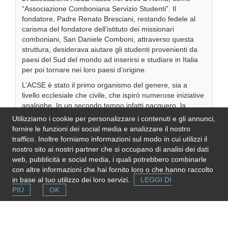
“Associazione Comboniana Servizio Studenti”. Il
fondatore, Padre Renato Bresciani, restando fedele al
carisma del fondatore dell’istituto dei missionari
comboniani, San Daniele Comboni, attraverso questa
struttura, desiderava aiutare gli studenti provenienti da
paesi del Sud del mondo ad inserirsi e studiare in Italia
per poi tornare nei loro paesi d’origine.
L’ACSE è stato il primo organismo del genere, sia a
livello ecclesiale che civile, che ispirò numerose iniziative
analoghe. In un secondo tempo infatti nacquero, la
CARITAS, la Comunità di Sant’Egidio ed il Centro Astalli. I
Utilizziamo i cookie per personalizzare i contenuti e gli annunci,
servizi dell’ACSE oltre che agli studenti, furono estesi
fornire le funzioni dei social media e analizzare il nostro
anche ai migranti, da qui l’attuale denominazione,
traffico. Inoltre forniamo informazioni sul modo in cui utilizzi il
Associazione Comboniana Servizio Emigranti e Profughi
nostro sito ai nostri partner che si occupano di analisi dei dati
(A.C.S.E.) ...
web, pubblicità e social media, i quali potrebbero combinarle
con altre informazioni che hai fornito loro o che hanno raccolto
in base al tuo utilizzo dei loro servizi.
LEGGI DI
video oppure
foto
PIÙ
OK
Se l'informazione in questa pagina non è corretta, aggiornata