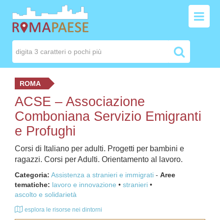
ROMA
ACSE – Associazione
Comboniana Servizio Emigranti
e Profughi
Corsi di Italiano per adulti. Progetti per bambini e
ragazzi. Corsi per Adulti. Orientamento al lavoro.
Categoria:
Assistenza a stranieri e immigrati
-
Aree
tematiche:
lavoro e innovazione
stranieri
ascolto e solidarietà
esplora le risorse nei dintorni