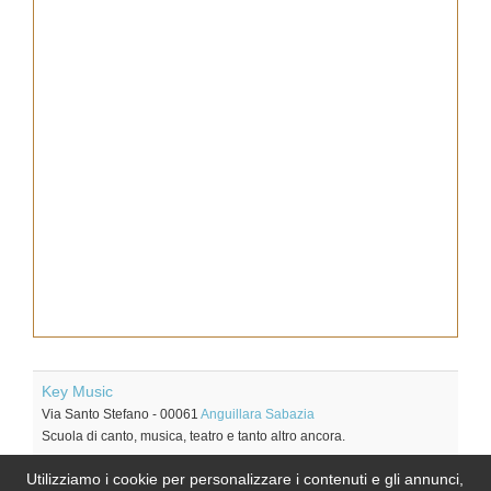
Key Music
Via Santo Stefano
-
00061
Anguillara Sabazia
Scuola di canto, musica, teatro e tanto altro ancora.
MUSIK scuola di musica
Utilizziamo i cookie per personalizzare i contenuti e gli annunci,