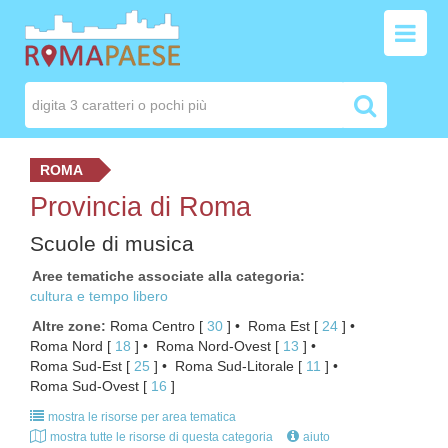
ROMA
Provincia di Roma
Scuole di musica
Aree tematiche associate alla categoria
cultura e tempo libero
Altre zone
Roma Centro
[ 
30
 ]
Roma Est
[ 
24
 ]
Roma Nord
[ 
18
 ]
Roma Nord-Ovest
[ 
13
 ]
Roma Sud-Est
[ 
25
 ]
Roma Sud-Litorale
[ 
11
 ]
Roma Sud-Ovest
[ 
16
 ]
mostra le risorse per area tematica
mostra tutte le risorse di questa categoria
aiuto