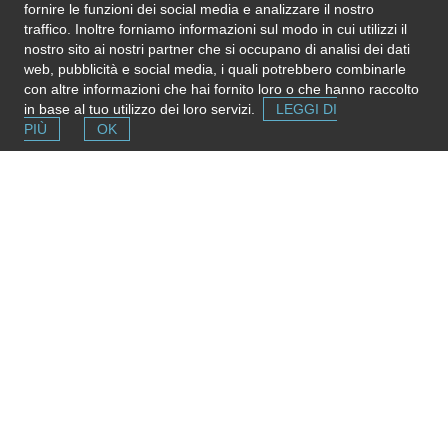
Via monte bianco
-
00060
Castelnuovo di Porto
fornire le funzioni dei social media e analizzare il nostro
Associazione culturale. Scuola di musica: teoria e pratica per tutte le
traffico. Inoltre forniamo informazioni sul modo in cui utilizzi il
età! Sala prove. Studio di registrazione.
nostro sito ai nostri partner che si occupano di analisi dei dati
web, pubblicità e social media, i quali potrebbero combinarle
con altre informazioni che hai fornito loro o che hanno raccolto
in base al tuo utilizzo dei loro servizi.
LEGGI DI
PIÙ
OK
Segnala una risorsa
Se conosci strutture e servizi utili puoi inserirli gratuitamente
contribuendo ad ampliare la mappa delle risorse.
Aggiungi ora
© 2026 LINK SRL - P. IVA 02098911007 - Roma ::
romapaese@linkroma.it
- www.romapaese.it