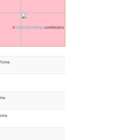
©
OpenStreetMap
contributors
Roma
oma
oma