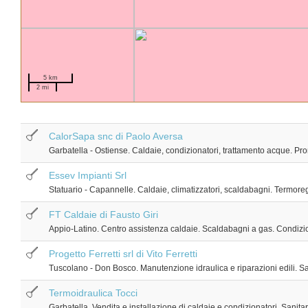
5 km
2 mi
CalorSapa snc di Paolo Aversa
Garbatella - Ostiense. Caldaie, condizionatori, trattamento acque. Pro
Essev Impianti Srl
Statuario - Capannelle. Caldaie, climatizzatori, scaldabagni. Termor
FT Caldaie di Fausto Giri
Appio-Latino. Centro assistenza caldaie. Scaldabagni a gas. Condizi
Progetto Ferretti srl di Vito Ferretti
Tuscolano - Don Bosco. Manutenzione idraulica e riparazioni edili. San
Termoidraulica Tocci
Garbatella. Vendita e installazione di caldaie e condizionatori. Sanita