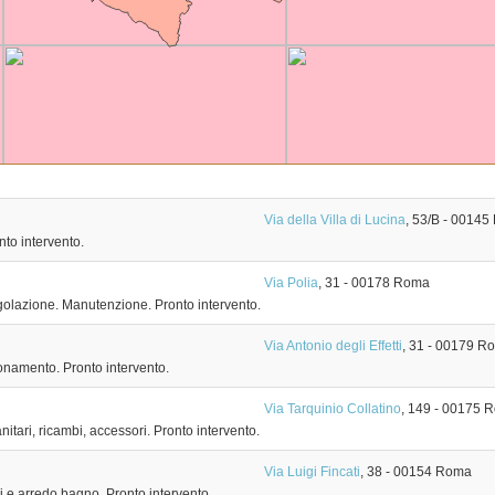
Via della Villa di Lucina
, 53/B
-
00145
nto intervento.
Via Polia
, 31
-
00178
Roma
egolazione. Manutenzione. Pronto intervento.
Via Antonio degli Effetti
, 31
-
00179
R
onamento. Pronto intervento.
Via Tarquinio Collatino
, 149
-
00175
R
itari, ricambi, accessori. Pronto intervento.
Via Luigi Fincati
, 38
-
00154
Roma
ri e arredo bagno. Pronto intervento.