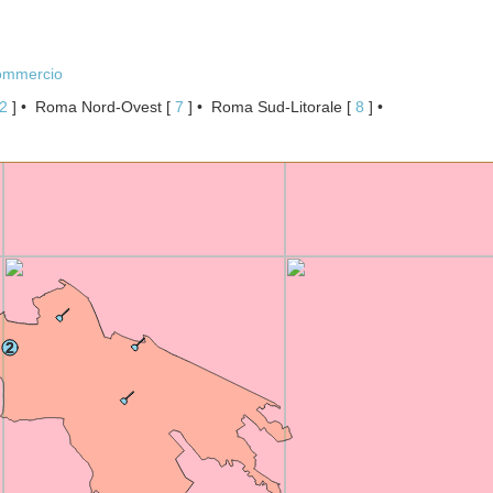
commercio
2
 ]
Roma Nord-Ovest
[ 
7
 ]
Roma Sud-Litorale
[ 
8
 ]
2
2