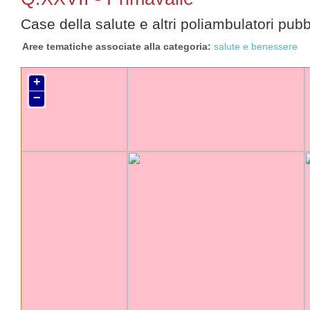
Case della salute e altri poliambulatori pubb
Aree tematiche associate alla categoria
salute e benessere
+
−