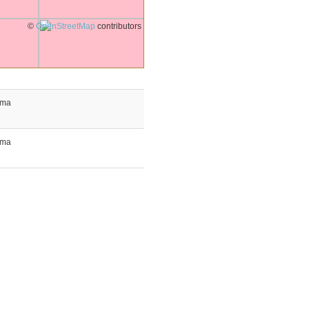
©
OpenStreetMap
contributors
ma
ma