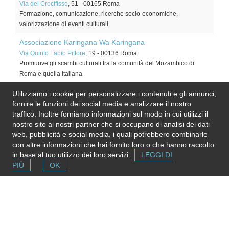
Via del Crocifisso
, 51
-
00165
Roma
Formazione, comunicazione, ricerche socio-economiche,
valorizzazione di eventi culturali.
Associazione Karingana Wa Karingana
Via Quinto Fabio Pittore
, 19
-
00136
Roma
Promuove gli scambi culturali tra la comunità del Mozambico di
Roma e quella italiana
L'Asino d'Oro - Associazione Culturale
Utilizziamo i cookie per personalizzare i contenuti e gli annunci,
Via Mattia Battistini
-
00167
Roma
fornire le funzioni dei social media e analizzare il nostro
Fondata da 3 giovani archeologi con la passione per Roma e
traffico. Inoltre forniamo informazioni sul modo in cui utilizzi il
l’Antico Oriente. Visite guidate per Roma, anche in arabo.
nostro sito ai nostri partner che si occupano di analisi dei dati
web, pubblicità e social media, i quali potrebbero combinarle
Piskulieff's Foundation
con altre informazioni che hai fornito loro o che hanno raccolto
Via dei Monti di Primavalle
, 50
-
00168
Roma
in base al tuo utilizzo dei loro servizi.
LEGGI DI
Fondazione che protegge l'umanità, l'integrità, l'arte e lo sviluppo
PIÙ
OK
sostenibile.