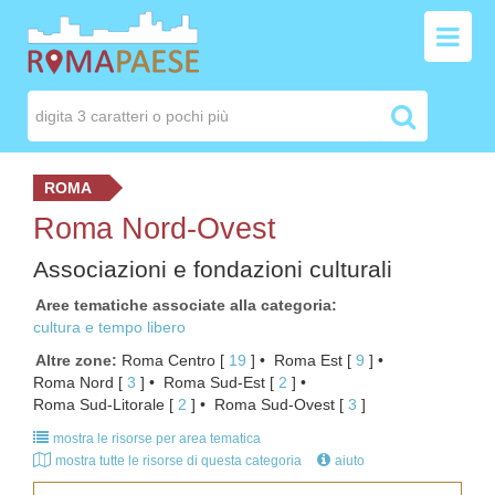
ROMA
Roma Nord-Ovest
Associazioni e fondazioni culturali
Aree tematiche associate alla categoria
cultura e tempo libero
Altre zone
Roma Centro
[ 
19
 ]
Roma Est
[ 
9
 ]
Roma Nord
[ 
3
 ]
Roma Sud-Est
[ 
2
 ]
Roma Sud-Litorale
[ 
2
 ]
Roma Sud-Ovest
[ 
3
 ]
mostra le risorse per area tematica
mostra tutte le risorse di questa categoria
aiuto