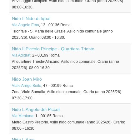
Al Villaggio Olimpico. Asilo nido comunale. Orario (anno 2025/26):
08:00-16:30.
Nido Il Nido di Iqbal
Via Angelo Emo
, 13
-
00136
Roma
Trionfale - S. Maria delle Grazie. Asilo nido comunale (anno
2025/26). Orario: 08:00 - 16:30.
Nido Il Piccolo Principe - Quartiere Trieste
Via Adigrat
, 2
-
00199
Roma
Al quartiere Trieste-Africano. Asilo nido comunale. Orario (anno
2025/26): 08:00-16:30.
Nido Joan Miró
Viale Arrigo Boito
, 47
-
00199
Roma
Zona Viale Somalia. Asilo nido comunale. Orario (anno 2025/26):
07:30-17:00.
Nido L'Angolo dei Piccoli
Via Mentana
, 1
-
00185
Roma
Metro Castro Pretorio. Asilo nido comunale (anno 2025/26). Orario:
08:00 - 16:30
Nido L'Arca