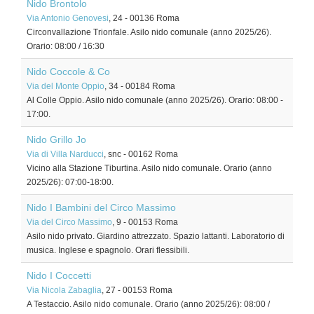
Nido Brontolo
Via Antonio Genovesi
, 24
-
00136
Roma
Circonvallazione Trionfale. Asilo nido comunale (anno 2025/26).
Orario: 08:00 / 16:30
Nido Coccole & Co
Via del Monte Oppio
, 34
-
00184
Roma
Al Colle Oppio. Asilo nido comunale (anno 2025/26). Orario: 08:00 -
17:00.
Nido Grillo Jo
Via di Villa Narducci
, snc
-
00162
Roma
Vicino alla Stazione Tiburtina. Asilo nido comunale. Orario (anno
2025/26): 07:00-18:00.
Nido I Bambini del Circo Massimo
Via del Circo Massimo
, 9
-
00153
Roma
Asilo nido privato. Giardino attrezzato. Spazio lattanti. Laboratorio di
musica. Inglese e spagnolo. Orari flessibili.
Nido I Coccetti
Via Nicola Zabaglia
, 27
-
00153
Roma
A Testaccio. Asilo nido comunale. Orario (anno 2025/26): 08:00 /