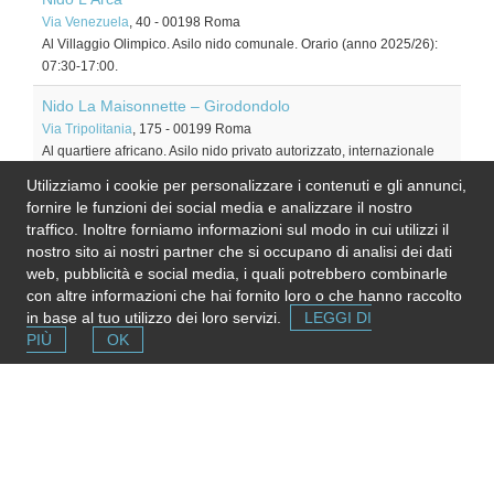
Via Venezuela
, 40
-
00198
Roma
Al Villaggio Olimpico. Asilo nido comunale. Orario (anno 2025/26):
07:30-17:00.
Nido La Maisonnette – Girodondolo
Via Tripolitania
, 175
-
00199
Roma
Al quartiere africano. Asilo nido privato autorizzato, internazionale
trilingue (anno 2021/22)
Utilizziamo i cookie per personalizzare i contenuti e gli annunci,
fornire le funzioni dei social media e analizzare il nostro
Nido La Porta Magica
traffico. Inoltre forniamo informazioni sul modo in cui utilizzi il
Via Bixio
, 87
-
00185
Roma
nostro sito ai nostri partner che si occupano di analisi dei dati
Tra Piazza Vittorio e Viale Manzoni. Asilo nido comunale (anno
web, pubblicità e social media, i quali potrebbero combinarle
2025/26). Orario: 08:00 - 16:30.
con altre informazioni che hai fornito loro o che hanno raccolto
in base al tuo utilizzo dei loro servizi.
LEGGI DI
Nido Lucignolo e Pinocchio
PIÙ
OK
Via dei Sabelli
, 88
-
00185
Roma
A San Lorenzo. Asilo nido comunale. Orario (anno 2025/ 26): 07:30-
18:00.
Nido Luna Crescente
Via Flaminia
, 225
-
00196
Roma
Al Flaminio. Asilo nido comunale. Orario (anno 2025/26): 08:00-