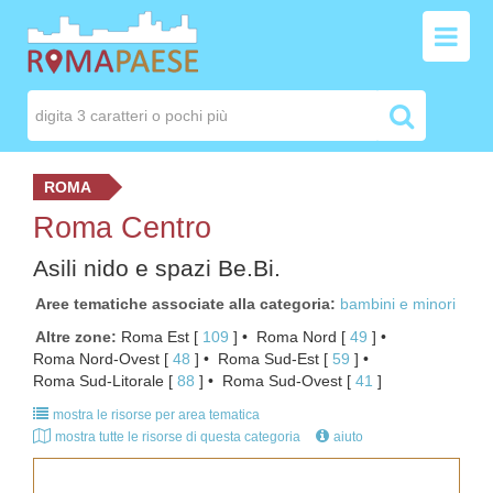
ROMA
Roma Centro
Asili nido e spazi Be.Bi.
Aree tematiche associate alla categoria
bambini e minori
Altre zone
Roma Est
[ 
109
 ]
Roma Nord
[ 
49
 ]
Roma Nord-Ovest
[ 
48
 ]
Roma Sud-Est
[ 
59
 ]
Roma Sud-Litorale
[ 
88
 ]
Roma Sud-Ovest
[ 
41
 ]
mostra le risorse per area tematica
mostra tutte le risorse di questa categoria
aiuto