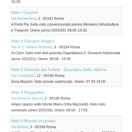
16:30.
Nido I Cuccioli
Via Nomentana
, 2
-
00161
Roma
A Porta Pia. Asilo nido convenzionato presso Ministero Infrastrutture
e Trasporti. Orario (anno 2025/26): 08:00-16:30.
Nido Il Giardino Magico
Via di S. Stefano Rotondo
, 6
-
00184
Roma
Al Celio. Asilo nido dell’azienda Ospedaliera S. Giovanni Addolorata
(anno 2021/22). Orario: 08:00 - 16:30.
Nido Il Girasole dei Folletti - Quartiere Della Vittoria
Via Costabella
, 12
-
00195
Roma
Zona Mazzini. Nido privato autorizzato. Orario: 07:30-18:00
Nido Il Maggiolino
Via Novenio Bucchi
, 2
-
00195
Roma
Ampio spazio sotto Monte Mario (Villa Mazzanti). Asilo nido
comunale (anno 2025/26). Orario: 08:00 - 17:00.
Nido Il Mondo Incantato
Via Bolivia
, 3
-
00196
Roma