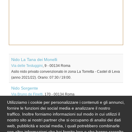
Nido La Tana dei Monelli
Via delle Testuggini
, 9
-
00134
Roma
Asilo nido privato convenzionato in zona La Torretta - Castel di Leva
(anno 2021/22). Orario: 07:30 / 19:00.
Nido Sorgente
Via Bruno de Finetti
, 170
-
00134
Roma
Asilo nido comunale in zona Fonte Laurentina (anno 2021/22).
Utilizziamo i cookie per personalizzare i contenuti e gli annunci,
Orario: 08:00 / 16:30
fornire le funzioni dei social media e analizzare il nostro
traffico. Inoltre forniamo informazioni sul modo in cui utilizzi il
nostro sito ai nostri partner che si occupano di analisi dei dati
web, pubblicità e social media, i quali potrebbero combinarle
con altre informazioni che hai fornito loro o che hanno raccolto